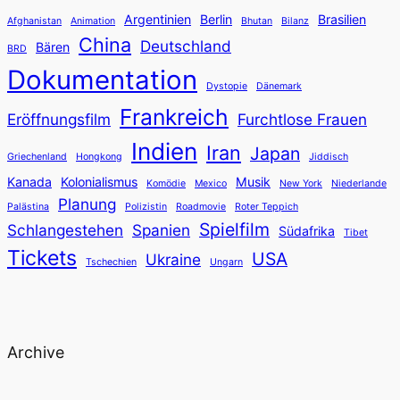
Argentinien
Berlin
Brasilien
Afghanistan
Animation
Bhutan
Bilanz
China
Deutschland
Bären
BRD
Dokumentation
Dystopie
Dänemark
Frankreich
Eröffnungsfilm
Furchtlose Frauen
Indien
Iran
Japan
Griechenland
Hongkong
Jiddisch
Kanada
Kolonialismus
Musik
Komödie
Mexico
New York
Niederlande
Planung
Palästina
Polizistin
Roadmovie
Roter Teppich
Spielfilm
Schlangestehen
Spanien
Südafrika
Tibet
Tickets
USA
Ukraine
Tschechien
Ungarn
Archive