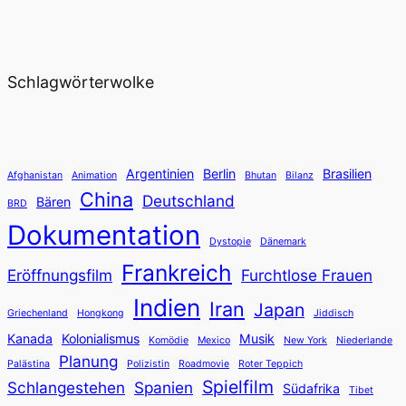
Schlagwörterwolke
Argentinien
Berlin
Brasilien
Afghanistan
Animation
Bhutan
Bilanz
China
Deutschland
Bären
BRD
Dokumentation
Dystopie
Dänemark
Frankreich
Eröffnungsfilm
Furchtlose Frauen
Indien
Iran
Japan
Griechenland
Hongkong
Jiddisch
Kanada
Kolonialismus
Musik
Komödie
Mexico
New York
Niederlande
Planung
Palästina
Polizistin
Roadmovie
Roter Teppich
Spielfilm
Schlangestehen
Spanien
Südafrika
Tibet