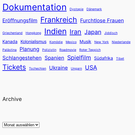
Dokumentation
Dystopie
Dänemark
Frankreich
Eröffnungsfilm
Furchtlose Frauen
Indien
Iran
Japan
Griechenland
Hongkong
Jiddisch
Kanada
Kolonialismus
Musik
Komödie
Mexico
New York
Niederlande
Planung
Palästina
Polizistin
Roadmovie
Roter Teppich
Spielfilm
Schlangestehen
Spanien
Südafrika
Tibet
Tickets
USA
Ukraine
Tschechien
Ungarn
Archive
Archiv