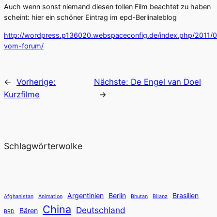
Auch wenn sonst niemand diesen tollen Film beachtet zu haben
scheint: hier ein schöner Eintrag im epd-Berlinaleblog
http://wordpress.p136020.webspaceconfig.de/index.php/2011/0
vom-forum/
←
Vorherige:
Nächste:
De Engel van Doel
Kurzfilme
→
Schlagwörterwolke
Argentinien
Berlin
Brasilien
Afghanistan
Animation
Bhutan
Bilanz
China
Deutschland
Bären
BRD