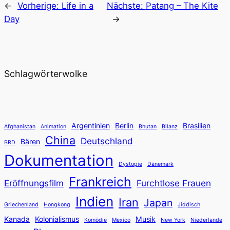
←
Vorherige:
Life in a
Nächste:
Patang – The Kite
Day
→
Schlagwörterwolke
Argentinien
Berlin
Brasilien
Afghanistan
Animation
Bhutan
Bilanz
China
Deutschland
Bären
BRD
Dokumentation
Dystopie
Dänemark
Frankreich
Eröffnungsfilm
Furchtlose Frauen
Indien
Iran
Japan
Griechenland
Hongkong
Jiddisch
Kanada
Kolonialismus
Musik
Komödie
Mexico
New York
Niederlande