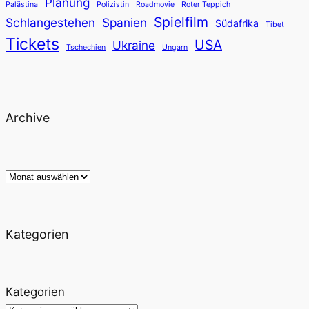
Planung
Palästina
Polizistin
Roadmovie
Roter Teppich
Spielfilm
Schlangestehen
Spanien
Südafrika
Tibet
Tickets
USA
Ukraine
Tschechien
Ungarn
Archive
Archiv
Kategorien
Kategorien