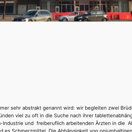
mmer sehr abstrakt genannt wird: wir begleiten zwei Brü
ünden viel zu oft in die Suche nach ihrer tablettenabh
ndustrie und freiberuflich arbeitenden Ärzten in die A
d es Schmerzmittel. Die Abhängigkeit von opiumhaltigen