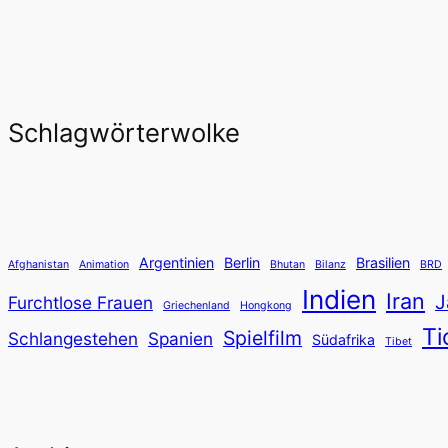
Schlagwörterwolke
Argentinien
Berlin
Brasilien
Afghanistan
Animation
Bhutan
Bilanz
BRD
Indien
Iran
J
Furchtlose Frauen
Griechenland
Hongkong
Ti
Spielfilm
Schlangestehen
Spanien
Südafrika
Tibet