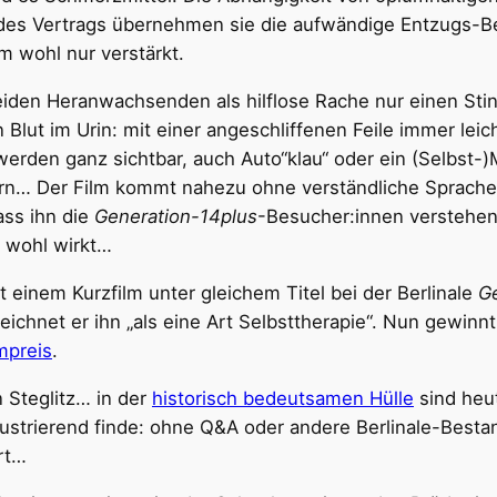
des Vertrags übernehmen sie die aufwändige Entzugs-Be
m wohl nur verstärkt.
eiden Heranwachsenden als hilflose Rache nur einen Stin
Blut im Urin: mit einer angeschliffenen Feile immer leic
den ganz sichtbar, auch Auto“klau“ oder ein (Selbst-)M
rn… Der Film kommt nahezu ohne verständliche Sprache a
ass ihn die
Generation-14plus
-Besucher:innen verstehen 
 wohl wirkt…
 einem Kurzfilm unter gleichem Titel bei der Berlinale
G
eichnet er ihn „als eine Art Selbsttherapie“. Nun gewinn
mpreis
.
n Steglitz… in der
historisch bedeutsamen Hülle
sind heu
ustrierend finde: ohne Q&A oder andere Berlinale-Bestan
rt…