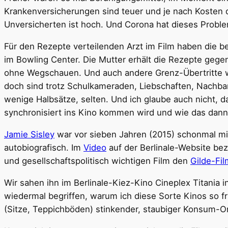
Krankenversicherungen sind teuer und je nach Kosten 
Unversicherten ist hoch. Und Corona hat dieses Proble
Für den Rezepte verteilenden Arzt im Film haben die b
im Bowling Center. Die Mutter erhält die Rezepte gegen 
ohne Wegschauen. Und auch andere Grenz-Übertritte wer
doch sind trotz Schulkameraden, Liebschaften, Nachba
wenige Halbsätze, selten. Und ich glaube auch nicht, d
synchronisiert ins Kino kommen wird und wie das dann
Jamie Sisley
war vor sieben Jahren (2015) schonmal mit
autobiografisch. Im
Video
auf der Berlinale-Website bez
und gesellschaftspolitisch wichtigen Film den
Gilde-Fil
Wir sahen ihn im Berlinale-Kiez-Kino Cineplex Titania i
wiedermal begriffen, warum ich diese Sorte Kinos so fr
(Sitze, Teppichböden) stinkender, staubiger Konsum-O