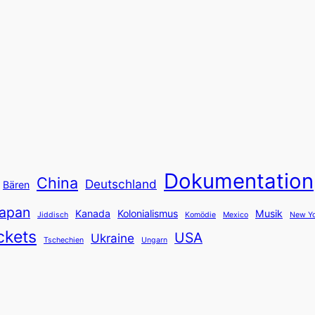
Dokumentation
China
Deutschland
Bären
apan
Kanada
Kolonialismus
Musik
Jiddisch
Komödie
Mexico
New Yo
ckets
USA
Ukraine
Tschechien
Ungarn