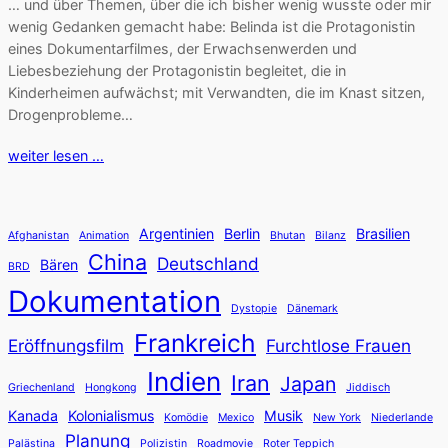
… und über Themen, über die ich bisher wenig wusste oder mir
wenig Gedanken gemacht habe: Belinda ist die Protagonistin
eines Dokumentarfilmes, der Erwachsenwerden und
Liebesbeziehung der Protagonistin begleitet, die in
Kinderheimen aufwächst; mit Verwandten, die im Knast sitzen,
Drogenprobleme…
weiter lesen …
Argentinien
Berlin
Brasilien
Afghanistan
Animation
Bhutan
Bilanz
China
Deutschland
Bären
BRD
Dokumentation
Dystopie
Dänemark
Frankreich
Eröffnungsfilm
Furchtlose Frauen
Indien
Iran
Japan
Griechenland
Hongkong
Jiddisch
Kanada
Kolonialismus
Musik
Komödie
Mexico
New York
Niederlande
Planung
Palästina
Polizistin
Roadmovie
Roter Teppich