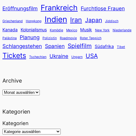
Frankreich
Eröffnungsfilm
Furchtlose Frauen
Indien
Iran
Japan
Griechenland
Hongkong
Jiddisch
Kanada
Kolonialismus
Musik
Komödie
Mexico
New York
Niederlande
Planung
Palästina
Polizistin
Roadmovie
Roter Teppich
Spielfilm
Schlangestehen
Spanien
Südafrika
Tibet
Tickets
USA
Ukraine
Tschechien
Ungarn
Archive
Archiv
Kategorien
Kategorien