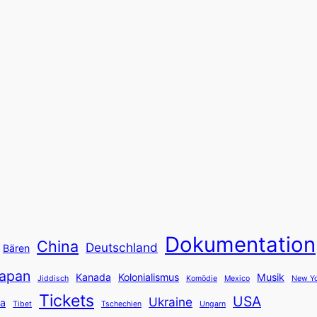
Dokumentation
China
Deutschland
Bären
apan
Kanada
Kolonialismus
Musik
Jiddisch
Komödie
Mexico
New Yo
Tickets
USA
Ukraine
ka
Tibet
Tschechien
Ungarn