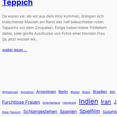
Teppich
Da waren sie: als wir aus dem Kino kommen, drängen sich
kreischende Massen am Rand des hell beleuchteten roten
Teppichs vor dem Zoopalast. Einige haben kleine Trittleitern
dabei, viele große Ausdrucke von Fotos einer blonden Frau
(ja, jetzt wissen wir…
weiter lesen …
Argentinien
Berlin
Brasilien
Afghanistan
Animation
Bhutan
Bilanz
BRD
Indien
Iran
J
Furchtlose Frauen
Griechenland
Hongkong
Spielfilm
Schlangestehen
Spanien
Südafri
Roter Teppich