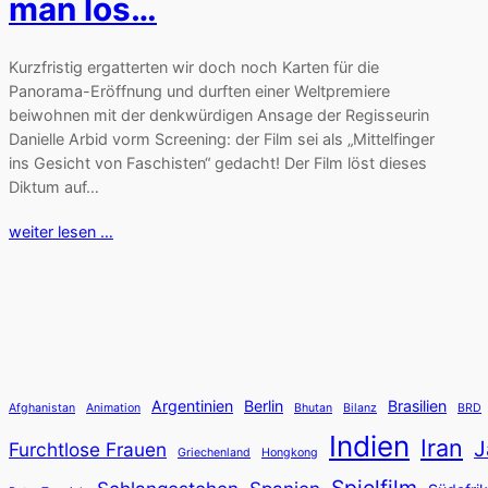
man los…
Kurzfristig ergatterten wir doch noch Karten für die
Panorama-Eröffnung und durften einer Weltpremiere
beiwohnen mit der denkwürdigen Ansage der Regisseurin
Danielle Arbid vorm Screening: der Film sei als „Mittelfinger
ins Gesicht von Faschisten“ gedacht! Der Film löst dieses
Diktum auf…
weiter lesen …
Argentinien
Berlin
Brasilien
Afghanistan
Animation
Bhutan
Bilanz
BRD
Indien
Iran
J
Furchtlose Frauen
Griechenland
Hongkong
Spielfilm