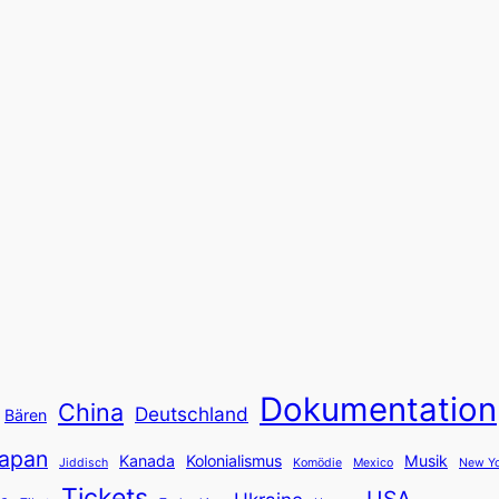
Dokumentation
China
Deutschland
Bären
apan
Kanada
Kolonialismus
Musik
Jiddisch
Komödie
Mexico
New Yo
Tickets
USA