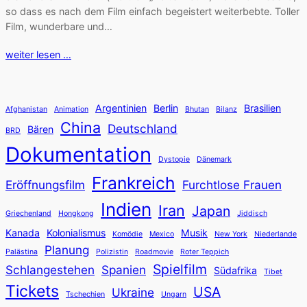
so dass es nach dem Film einfach begeistert weiterbebte. Toller
Film, wunderbare und…
weiter lesen …
Argentinien
Berlin
Brasilien
Afghanistan
Animation
Bhutan
Bilanz
China
Deutschland
Bären
BRD
Dokumentation
Dystopie
Dänemark
Frankreich
Eröffnungsfilm
Furchtlose Frauen
Indien
Iran
Japan
Griechenland
Hongkong
Jiddisch
Kanada
Kolonialismus
Musik
Komödie
Mexico
New York
Niederlande
Planung
Palästina
Polizistin
Roadmovie
Roter Teppich
Spielfilm
Schlangestehen
Spanien
Südafrika
Tibet
Tickets
USA
Ukraine
Tschechien
Ungarn