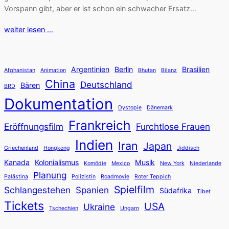
Vorspann gibt, aber er ist schon ein schwacher Ersatz…
weiter lesen …
Argentinien
Berlin
Brasilien
Afghanistan
Animation
Bhutan
Bilanz
China
Deutschland
Bären
BRD
Dokumentation
Dystopie
Dänemark
Frankreich
Eröffnungsfilm
Furchtlose Frauen
Indien
Iran
Japan
Griechenland
Hongkong
Jiddisch
Kanada
Kolonialismus
Musik
Komödie
Mexico
New York
Niederlande
Planung
Palästina
Polizistin
Roadmovie
Roter Teppich
Spielfilm
Schlangestehen
Spanien
Südafrika
Tibet
Tickets
USA
Ukraine
Tschechien
Ungarn