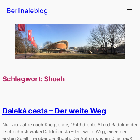
Zum
Berlinaleblog
Inhalt
springen
Schlagwort:
Shoah
Daleká cesta – Der weite Weg
Nur vier Jahre nach Kriegsende, 1949 drehte Alfréd Radok in der
Tschechoslowakei Daleká cesta – Der weite Weg, einen der
ersten Spielfilme über die Shoah. Die Aufführung im CinemaxX