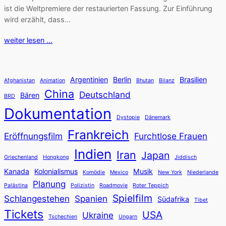
ist die Weltpremiere der restaurierten Fassung. Zur Einführung
wird erzählt, dass…
weiter lesen …
Argentinien
Berlin
Brasilien
Afghanistan
Animation
Bhutan
Bilanz
China
Deutschland
Bären
BRD
Dokumentation
Dystopie
Dänemark
Frankreich
Eröffnungsfilm
Furchtlose Frauen
Indien
Iran
Japan
Griechenland
Hongkong
Jiddisch
Kanada
Kolonialismus
Musik
Komödie
Mexico
New York
Niederlande
Planung
Palästina
Polizistin
Roadmovie
Roter Teppich
Spielfilm
Schlangestehen
Spanien
Südafrika
Tibet
Tickets
USA
Ukraine
Tschechien
Ungarn