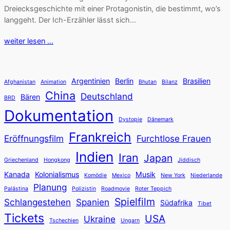
Dreiecksgeschichte mit einer Protagonistin, die bestimmt, wo’s
langgeht. Der Ich-Erzähler lässt sich…
weiter lesen …
Argentinien
Berlin
Brasilien
Afghanistan
Animation
Bhutan
Bilanz
China
Deutschland
Bären
BRD
Dokumentation
Dystopie
Dänemark
Frankreich
Eröffnungsfilm
Furchtlose Frauen
Indien
Iran
Japan
Griechenland
Hongkong
Jiddisch
Kanada
Kolonialismus
Musik
Komödie
Mexico
New York
Niederlande
Planung
Palästina
Polizistin
Roadmovie
Roter Teppich
Spielfilm
Schlangestehen
Spanien
Südafrika
Tibet
Tickets
USA
Ukraine
Tschechien
Ungarn