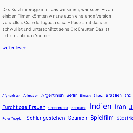
Das Kurzfilmprogramm, das wir sahen, war super – von
einigen Filmen könnten wir uns auch eine lange Version
vorstellen. Cuando llegue a casa – Paco ahnt dass er
schwul ist und unterschätzt seine Großmutter. Das ist
schön. Jülapüin Yonna –…
weiter lesen …
Argentinien
Berlin
Brasilien
Afghanistan
Animation
Bhutan
Bilanz
BRD
Indien
Iran
J
Furchtlose Frauen
Griechenland
Hongkong
Spielfilm
Schlangestehen
Spanien
Südafri
Roter Teppich