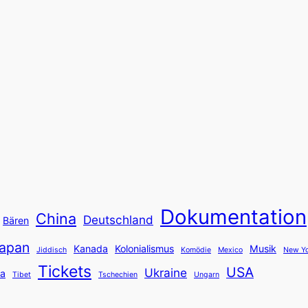
Dokumentation
China
Deutschland
Bären
apan
Kanada
Kolonialismus
Musik
Jiddisch
Komödie
Mexico
New Yo
Tickets
USA
Ukraine
ka
Tibet
Tschechien
Ungarn