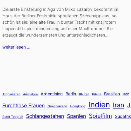
Die erste Einstellung in Ága von Milko Lazarov bekommt im
Haus der Berliner Festspiele spontanen Szenenapplaus, so
schön ist sie: eine alte Frau in bunter Tracht mit knallrotem
Lippenstift spielt minutenlang auf einer Maultrommel. Sie
erzeugt die wundersamsten und unterschiedlichsten…
weiter lesen …
Argentinien
Berlin
Brasilien
Afghanistan
Animation
Bhutan
Bilanz
BRD
Indien
Iran
J
Furchtlose Frauen
Griechenland
Hongkong
Spielfilm
Schlangestehen
Spanien
Südafri
Roter Teppich