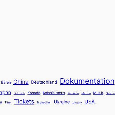
Dokumentation
China
Deutschland
Bären
apan
Kanada
Kolonialismus
Musik
Jiddisch
Komödie
Mexico
New Yo
Tickets
USA
Ukraine
ka
Tibet
Tschechien
Ungarn