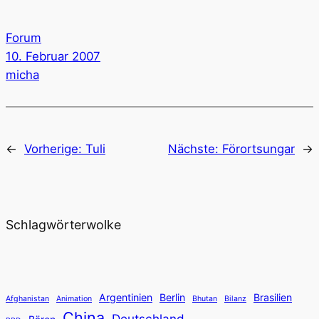
Forum
10. Februar 2007
micha
←
Vorherige:
Tuli
Nächste:
Förortsungar
→
Schlagwörterwolke
Argentinien
Berlin
Brasilien
Afghanistan
Animation
Bhutan
Bilanz
China
Deutschland