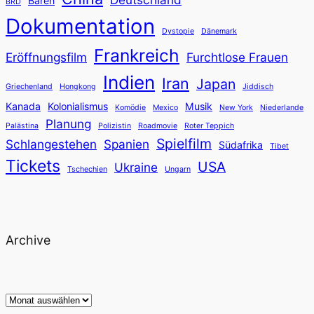
Bären
BRD
Dokumentation
Dystopie
Dänemark
Frankreich
Eröffnungsfilm
Furchtlose Frauen
Indien
Iran
Japan
Griechenland
Hongkong
Jiddisch
Kanada
Kolonialismus
Musik
Komödie
Mexico
New York
Niederlande
Planung
Palästina
Polizistin
Roadmovie
Roter Teppich
Spielfilm
Schlangestehen
Spanien
Südafrika
Tibet
Tickets
USA
Ukraine
Tschechien
Ungarn
Archive
Archiv