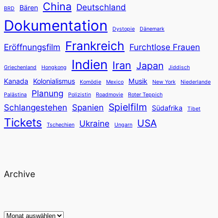
China
Deutschland
Bären
BRD
Dokumentation
Dystopie
Dänemark
Frankreich
Eröffnungsfilm
Furchtlose Frauen
Indien
Iran
Japan
Griechenland
Hongkong
Jiddisch
Kanada
Kolonialismus
Musik
Komödie
Mexico
New York
Niederlande
Planung
Palästina
Polizistin
Roadmovie
Roter Teppich
Spielfilm
Schlangestehen
Spanien
Südafrika
Tibet
Tickets
USA
Ukraine
Tschechien
Ungarn
Archive
Archiv