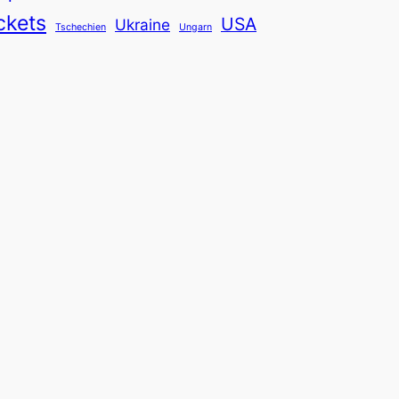
ckets
USA
Ukraine
Tschechien
Ungarn