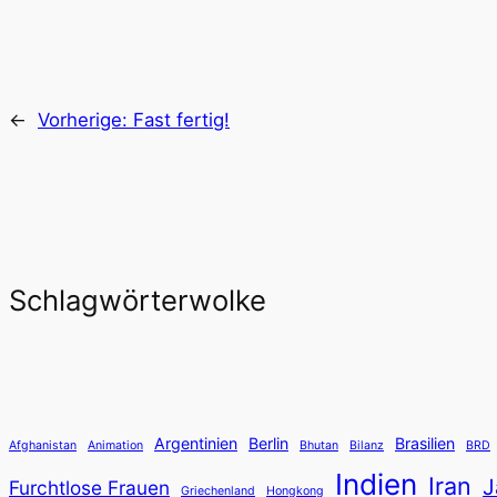
←
Vorherige:
Fast fertig!
Schlagwörterwolke
Argentinien
Berlin
Brasilien
Afghanistan
Animation
Bhutan
Bilanz
BRD
Indien
Iran
J
Furchtlose Frauen
Griechenland
Hongkong