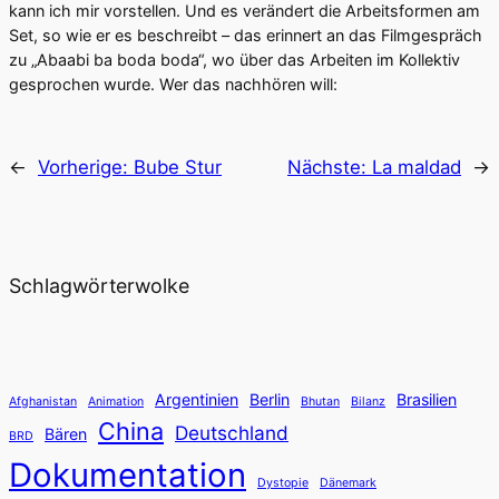
kann ich mir vorstellen. Und es verändert die Arbeitsformen am
Set, so wie er es beschreibt – das erinnert an das Filmgespräch
zu „Abaabi ba boda boda“, wo über das Arbeiten im Kollektiv
gesprochen wurde. Wer das nachhören will:
←
Vorherige:
Bube Stur
Nächste:
La maldad
→
Schlagwörterwolke
Argentinien
Berlin
Brasilien
Afghanistan
Animation
Bhutan
Bilanz
China
Deutschland
Bären
BRD
Dokumentation
Dystopie
Dänemark