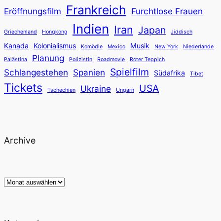
Frankreich
Eröffnungsfilm
Furchtlose Frauen
Indien
Iran
Japan
Griechenland
Hongkong
Jiddisch
Kanada
Kolonialismus
Musik
Komödie
Mexico
New York
Niederlande
Planung
Palästina
Polizistin
Roadmovie
Roter Teppich
Spielfilm
Schlangestehen
Spanien
Südafrika
Tibet
Tickets
USA
Ukraine
Tschechien
Ungarn
Archive
Archiv