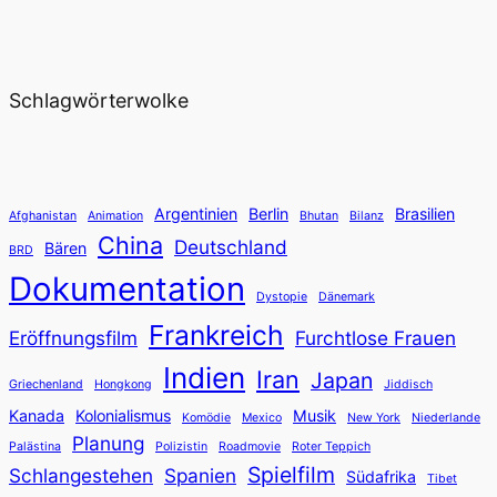
Schlagwörterwolke
Argentinien
Berlin
Brasilien
Afghanistan
Animation
Bhutan
Bilanz
China
Deutschland
Bären
BRD
Dokumentation
Dystopie
Dänemark
Frankreich
Eröffnungsfilm
Furchtlose Frauen
Indien
Iran
Japan
Griechenland
Hongkong
Jiddisch
Kanada
Kolonialismus
Musik
Komödie
Mexico
New York
Niederlande
Planung
Palästina
Polizistin
Roadmovie
Roter Teppich
Spielfilm
Schlangestehen
Spanien
Südafrika
Tibet