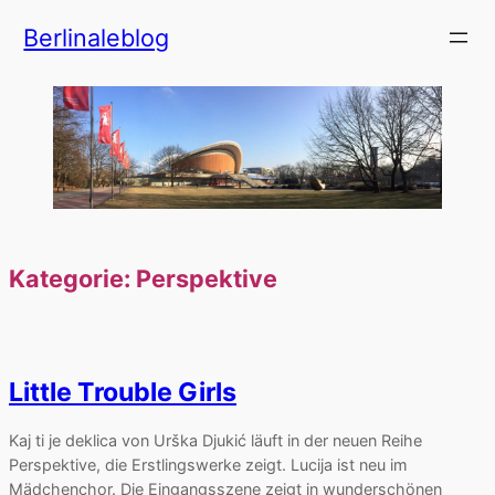
Zum
Berlinaleblog
Inhalt
springen
Kategorie:
Perspektive
Little Trouble Girls
Kaj ti je deklica von Urška Djukić läuft in der neuen Reihe
Perspektive, die Erstlingswerke zeigt. Lucija ist neu im
Mädchenchor. Die Eingangsszene zeigt in wunderschönen