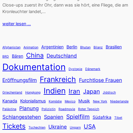
Close-ups zuerst ihr Ohr, dann was sie hört, eine Fliege, die am
Kronleuchter landet,…
weiter lesen …
Argentinien
Berlin
Brasilien
Afghanistan
Animation
Bhutan
Bilanz
China
Deutschland
Bären
BRD
Dokumentation
Dystopie
Dänemark
Frankreich
Eröffnungsfilm
Furchtlose Frauen
Indien
Iran
Japan
Griechenland
Hongkong
Jiddisch
Kanada
Kolonialismus
Musik
Komödie
Mexico
New York
Niederlande
Planung
Palästina
Polizistin
Roadmovie
Roter Teppich
Spielfilm
Schlangestehen
Spanien
Südafrika
Tibet
Tickets
USA
Ukraine
Tschechien
Ungarn