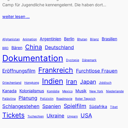
Camp für Jugendliche kennengelernt. Die haben dort…
weiter lesen …
Argentinien
Berlin
Brasilien
Afghanistan
Animation
Bhutan
Bilanz
China
Deutschland
Bären
BRD
Dokumentation
Dystopie
Dänemark
Frankreich
Eröffnungsfilm
Furchtlose Frauen
Indien
Iran
Japan
Griechenland
Hongkong
Jiddisch
Kanada
Kolonialismus
Musik
Komödie
Mexico
New York
Niederlande
Planung
Palästina
Polizistin
Roadmovie
Roter Teppich
Spielfilm
Schlangestehen
Spanien
Südafrika
Tibet
Tickets
USA
Ukraine
Tschechien
Ungarn