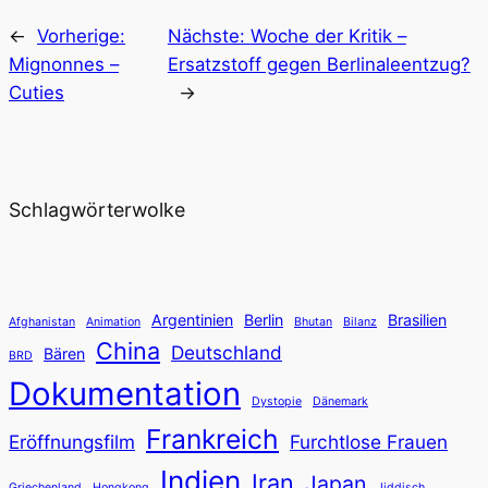
←
Vorherige:
Nächste:
Woche der Kritik –
Mignonnes –
Ersatzstoff gegen Berlinaleentzug?
Cuties
→
Schlagwörterwolke
Argentinien
Berlin
Brasilien
Afghanistan
Animation
Bhutan
Bilanz
China
Deutschland
Bären
BRD
Dokumentation
Dystopie
Dänemark
Frankreich
Eröffnungsfilm
Furchtlose Frauen
Indien
Iran
Japan
Griechenland
Hongkong
Jiddisch