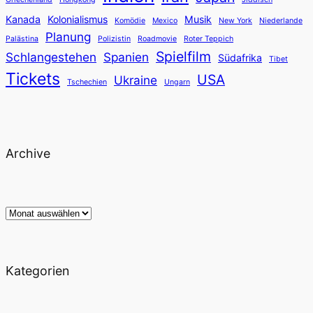
Kanada
Kolonialismus
Musik
Komödie
Mexico
New York
Niederlande
Planung
Palästina
Polizistin
Roadmovie
Roter Teppich
Spielfilm
Schlangestehen
Spanien
Südafrika
Tibet
Tickets
USA
Ukraine
Tschechien
Ungarn
Archive
Archiv
Kategorien