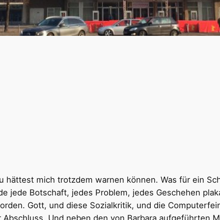
 Du hättest mich trotzdem warnen können. Was für ein S
rde jede Botschaft, jedes Problem, jedes Geschehen plak
rden. Gott, und diese Sozialkritik, und die Computerfein
ner Abschluss. Und neben den von Barbara aufgeführten