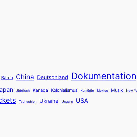
Dokumentation
China
Deutschland
Bären
apan
Kanada
Kolonialismus
Musik
Jiddisch
Komödie
Mexico
New Yo
ckets
USA
Ukraine
Tschechien
Ungarn