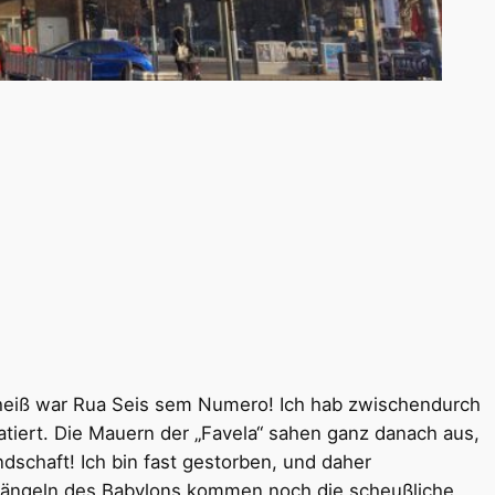
cheiß war Rua Seis sem Numero! Ich hab zwischendurch
atiert. Die Mauern der „Favela“ sahen ganz danach aus,
dschaft! Ich bin fast gestorben, und daher
 Mängeln des Babylons kommen noch die scheußliche