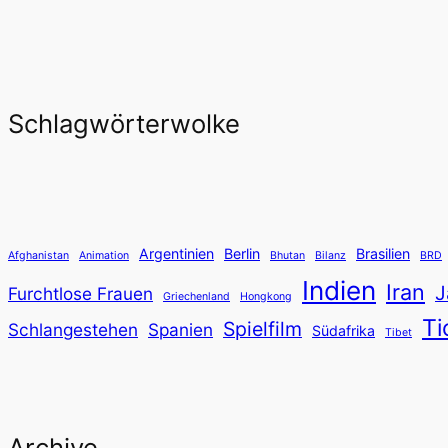
Schlagwörterwolke
Argentinien
Berlin
Brasilien
Afghanistan
Animation
Bhutan
Bilanz
BRD
Indien
Iran
J
Furchtlose Frauen
Griechenland
Hongkong
Ti
Spielfilm
Schlangestehen
Spanien
Südafrika
Tibet
Archive