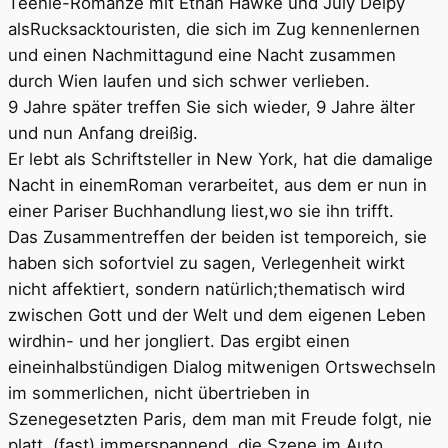
Teenie-Romanze mit Ethan Hawke und July Delpy
alsRucksacktouristen, die sich im Zug kennenlernen
und einen Nachmittagund eine Nacht zusammen
durch Wien laufen und sich schwer verlieben.
9 Jahre später treffen Sie sich wieder, 9 Jahre älter
und nun Anfang dreißig.
Er lebt als Schriftsteller in New York, hat die damalige
Nacht in einemRoman verarbeitet, aus dem er nun in
einer Pariser Buchhandlung liest,wo sie ihn trifft.
Das Zusammentreffen der beiden ist temporeich, sie
haben sich sofortviel zu sagen, Verlegenheit wirkt
nicht affektiert, sondern natürlich;thematisch wird
zwischen Gott und der Welt und dem eigenen Leben
wirdhin- und her jongliert. Das ergibt einen
eineinhalbstündigen Dialog mitwenigen Ortswechseln
im sommerlichen, nicht übertrieben in
Szenegesetzten Paris, dem man mit Freude folgt, nie
platt, (fast) immerspannend, die Szene im Auto