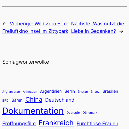
←
Vorherige:
Wild Zero – Im
Nächste:
Was nützt die
Freiluftkino Insel im Zittypark
Liebe in Gedanken?
→
Schlagwörterwolke
Argentinien
Berlin
Brasilien
Afghanistan
Animation
Bhutan
Bilanz
China
Deutschland
Bären
BRD
Dokumentation
Dystopie
Dänemark
Frankreich
Eröffnungsfilm
Furchtlose Frauen