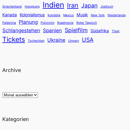
Indien
Iran
Japan
Griechenland
Hongkong
Jiddisch
Kanada
Kolonialismus
Musik
Komödie
Mexico
New York
Niederlande
Planung
Palästina
Polizistin
Roadmovie
Roter Teppich
Spielfilm
Schlangestehen
Spanien
Südafrika
Tibet
Tickets
USA
Ukraine
Tschechien
Ungarn
Archive
Archiv
Kategorien