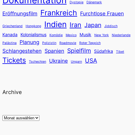
Dokumentation
Dystopie
Dänemark
Frankreich
Eröffnungsfilm
Furchtlose Frauen
Indien
Iran
Japan
Griechenland
Hongkong
Jiddisch
Kanada
Kolonialismus
Musik
Komödie
Mexico
New York
Niederlande
Planung
Palästina
Polizistin
Roadmovie
Roter Teppich
Spielfilm
Schlangestehen
Spanien
Südafrika
Tibet
Tickets
USA
Ukraine
Tschechien
Ungarn
Archive
Archiv