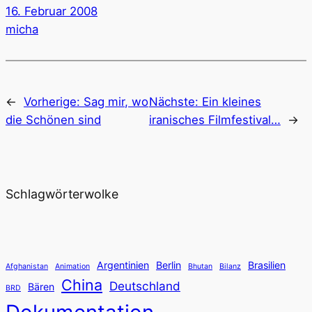
16. Februar 2008
micha
←
Vorherige:
Sag mir, wo
Nächste:
Ein kleines
die Schönen sind
iranisches Filmfestival…
→
Schlagwörterwolke
Argentinien
Berlin
Brasilien
Afghanistan
Animation
Bhutan
Bilanz
China
Deutschland
Bären
BRD