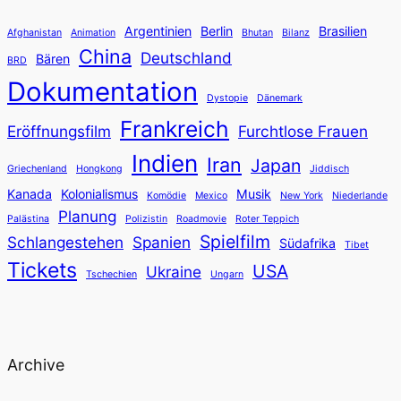
Argentinien
Berlin
Brasilien
Afghanistan
Animation
Bhutan
Bilanz
China
Deutschland
Bären
BRD
Dokumentation
Dystopie
Dänemark
Frankreich
Eröffnungsfilm
Furchtlose Frauen
Indien
Iran
Japan
Griechenland
Hongkong
Jiddisch
Kanada
Kolonialismus
Musik
Komödie
Mexico
New York
Niederlande
Planung
Palästina
Polizistin
Roadmovie
Roter Teppich
Spielfilm
Schlangestehen
Spanien
Südafrika
Tibet
Tickets
USA
Ukraine
Tschechien
Ungarn
Archive