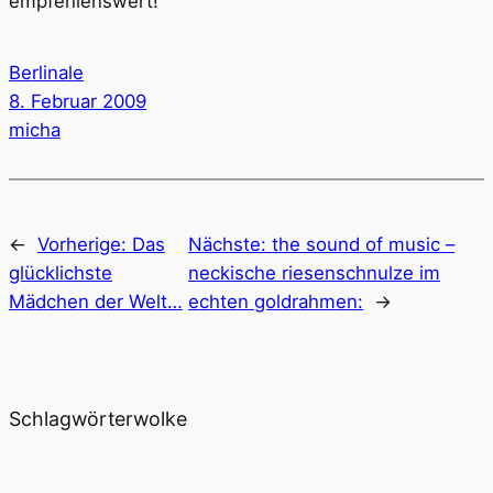
empfehlenswert!
Berlinale
8. Februar 2009
micha
←
Vorherige:
Das
Nächste:
the sound of music –
glücklichste
neckische riesenschnulze im
Mädchen der Welt…
echten goldrahmen:
→
Schlagwörterwolke