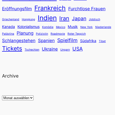
Frankreich
Eröffnungsfilm
Furchtlose Frauen
Indien
Iran
Japan
Griechenland
Hongkong
Jiddisch
Kanada
Kolonialismus
Musik
Komödie
Mexico
New York
Niederlande
Planung
Palästina
Polizistin
Roadmovie
Roter Teppich
Spielfilm
Schlangestehen
Spanien
Südafrika
Tibet
Tickets
USA
Ukraine
Tschechien
Ungarn
Archive
Archiv