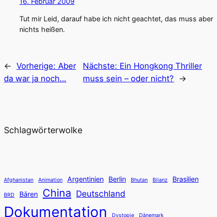
16. Februar 2009
Tut mir Leid, darauf habe ich nicht geachtet, das muss aber
nichts heißen.
←
Vorherige:
Aber
Nächste:
Ein Hongkong Thriller
da war ja noch…
muss sein – oder nicht?
→
Schlagwörterwolke
Argentinien
Berlin
Brasilien
Afghanistan
Animation
Bhutan
Bilanz
China
Deutschland
Bären
BRD
Dokumentation
Dystopie
Dänemark