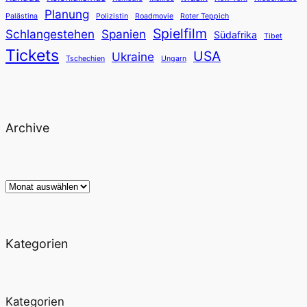
Planung
Palästina
Polizistin
Roadmovie
Roter Teppich
Spielfilm
Schlangestehen
Spanien
Südafrika
Tibet
Tickets
USA
Ukraine
Tschechien
Ungarn
Archive
Archiv
Kategorien
Kategorien