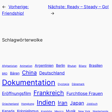
←
Vorherige:
Nächste:
Ready – Steady – Go!
Friendship!
→
Schlagwörterwolke
Argentinien
Berlin
Brasilien
Afghanistan
Animation
Bhutan
Bilanz
China
Deutschland
Bären
BRD
Dokumentation
Dystopie
Dänemark
Frankreich
Eröffnungsfilm
Furchtlose Frauen
Indien
Iran
Japan
Griechenland
Hongkong
Jiddisch
Kanada
Kolonialismus
Musik
Komödie
Mexico
New York
Niederlande