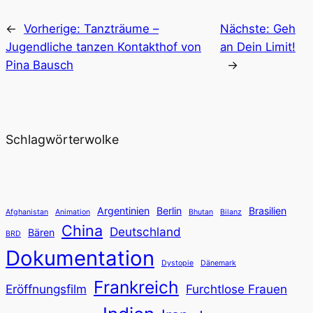
←
Vorherige:
Tanzträume –
Nächste:
Geh
Jugendliche tanzen Kontakthof von
an Dein Limit!
Pina Bausch
→
Schlagwörterwolke
Argentinien
Berlin
Brasilien
Afghanistan
Animation
Bhutan
Bilanz
China
Deutschland
Bären
BRD
Dokumentation
Dystopie
Dänemark
Frankreich
Eröffnungsfilm
Furchtlose Frauen