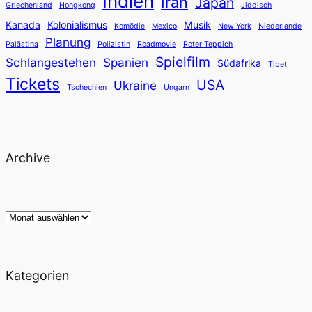
Indien
Iran
Japan
Griechenland
Hongkong
Jiddisch
Kanada
Kolonialismus
Musik
Komödie
Mexico
New York
Niederlande
Planung
Palästina
Polizistin
Roadmovie
Roter Teppich
Spielfilm
Schlangestehen
Spanien
Südafrika
Tibet
Tickets
USA
Ukraine
Tschechien
Ungarn
Archive
Archiv
Kategorien