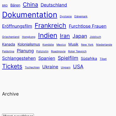
China
Deutschland
Bären
BRD
Dokumentation
Dystopie
Dänemark
Frankreich
Eröffnungsfilm
Furchtlose Frauen
Indien
Iran
Japan
Griechenland
Hongkong
Jiddisch
Kanada
Kolonialismus
Musik
Komödie
Mexico
New York
Niederlande
Planung
Palästina
Polizistin
Roadmovie
Roter Teppich
Spielfilm
Schlangestehen
Spanien
Südafrika
Tibet
Tickets
USA
Ukraine
Tschechien
Ungarn
Archive
Archiv