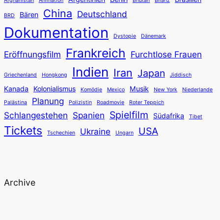
Afghanistan
Animation
Bhutan
Bilanz
China
Deutschland
Bären
BRD
Dokumentation
Dystopie
Dänemark
Frankreich
Eröffnungsfilm
Furchtlose Frauen
Indien
Iran
Japan
Griechenland
Hongkong
Jiddisch
Kanada
Kolonialismus
Musik
Komödie
Mexico
New York
Niederlande
Planung
Palästina
Polizistin
Roadmovie
Roter Teppich
Spielfilm
Schlangestehen
Spanien
Südafrika
Tibet
Tickets
USA
Ukraine
Tschechien
Ungarn
Archive