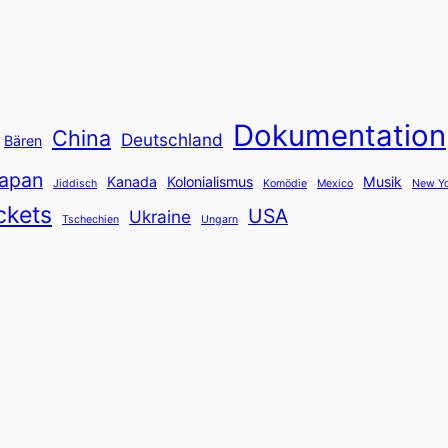
Dokumentation
China
Deutschland
Bären
apan
Kanada
Kolonialismus
Musik
Jiddisch
Komödie
Mexico
New Yo
ckets
USA
Ukraine
Tschechien
Ungarn