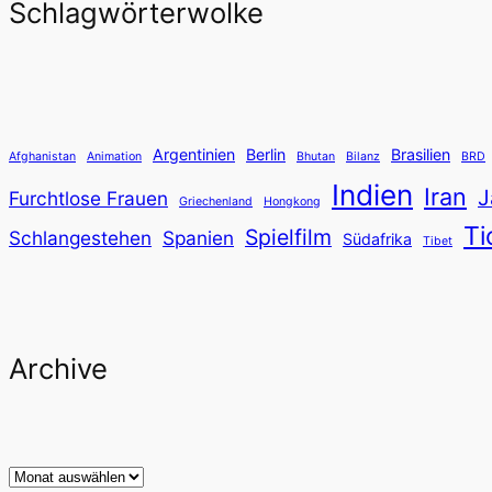
Schlagwörterwolke
Argentinien
Berlin
Brasilien
Afghanistan
Animation
Bhutan
Bilanz
BRD
Indien
Iran
J
Furchtlose Frauen
Griechenland
Hongkong
Ti
Spielfilm
Schlangestehen
Spanien
Südafrika
Tibet
Archive
Archiv