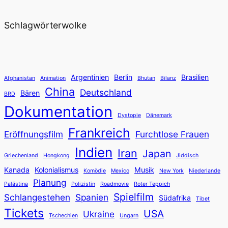
Schlagwörterwolke
Argentinien
Berlin
Brasilien
Afghanistan
Animation
Bhutan
Bilanz
China
Deutschland
Bären
BRD
Dokumentation
Dystopie
Dänemark
Frankreich
Eröffnungsfilm
Furchtlose Frauen
Indien
Iran
Japan
Griechenland
Hongkong
Jiddisch
Kanada
Kolonialismus
Musik
Komödie
Mexico
New York
Niederlande
Planung
Palästina
Polizistin
Roadmovie
Roter Teppich
Spielfilm
Schlangestehen
Spanien
Südafrika
Tibet
Tickets
USA
Ukraine
Tschechien
Ungarn