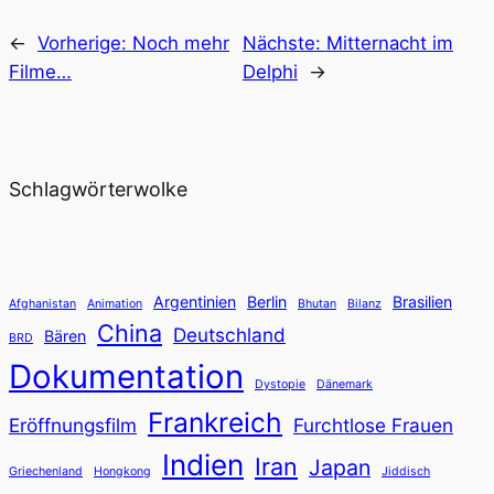
←
Vorherige:
Noch mehr
Nächste:
Mitternacht im
Filme…
Delphi
→
Schlagwörterwolke
Argentinien
Berlin
Brasilien
Afghanistan
Animation
Bhutan
Bilanz
China
Deutschland
Bären
BRD
Dokumentation
Dystopie
Dänemark
Frankreich
Eröffnungsfilm
Furchtlose Frauen
Indien
Iran
Japan
Griechenland
Hongkong
Jiddisch