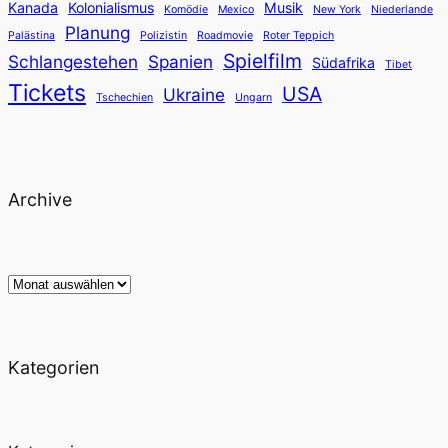
Kanada
Kolonialismus
Musik
Komödie
Mexico
New York
Niederlande
Planung
Palästina
Polizistin
Roadmovie
Roter Teppich
Spielfilm
Schlangestehen
Spanien
Südafrika
Tibet
Tickets
USA
Ukraine
Tschechien
Ungarn
Archive
Archiv
Kategorien