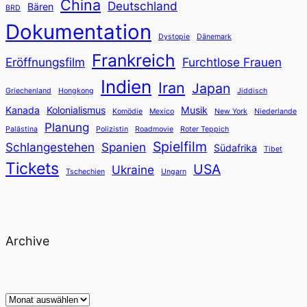
China
Deutschland
Bären
BRD
Dokumentation
Dystopie
Dänemark
Frankreich
Eröffnungsfilm
Furchtlose Frauen
Indien
Iran
Japan
Griechenland
Hongkong
Jiddisch
Kanada
Kolonialismus
Musik
Komödie
Mexico
New York
Niederlande
Planung
Palästina
Polizistin
Roadmovie
Roter Teppich
Spielfilm
Schlangestehen
Spanien
Südafrika
Tibet
Tickets
USA
Ukraine
Tschechien
Ungarn
Archive
Archiv