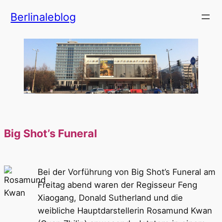
Zum
Berlinaleblog
Inhalt
springen
Big Shot’s Funeral
Bei der Vorführung von Big Shot’s Funeral am
Freitag abend waren der Regisseur Feng
Xiaogang, Donald Sutherland und die
weibliche Hauptdarstellerin Rosamund Kwan