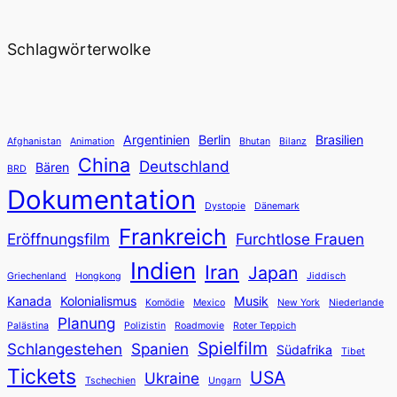
Schlagwörterwolke
Argentinien
Berlin
Brasilien
Afghanistan
Animation
Bhutan
Bilanz
China
Deutschland
Bären
BRD
Dokumentation
Dystopie
Dänemark
Frankreich
Eröffnungsfilm
Furchtlose Frauen
Indien
Iran
Japan
Griechenland
Hongkong
Jiddisch
Kanada
Kolonialismus
Musik
Komödie
Mexico
New York
Niederlande
Planung
Palästina
Polizistin
Roadmovie
Roter Teppich
Spielfilm
Schlangestehen
Spanien
Südafrika
Tibet
Tickets
USA
Ukraine
Tschechien
Ungarn