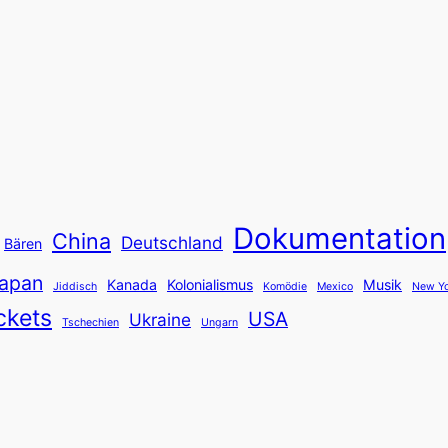
Dokumentation
China
Deutschland
Bären
apan
Kanada
Kolonialismus
Musik
Jiddisch
Komödie
Mexico
New Yo
ckets
USA
Ukraine
Tschechien
Ungarn