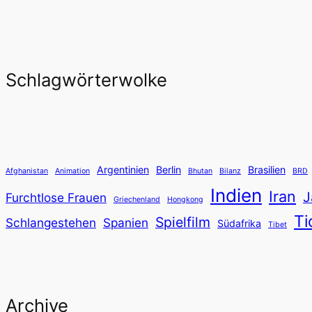
Schlagwörterwolke
Argentinien
Berlin
Brasilien
Afghanistan
Animation
Bhutan
Bilanz
BRD
Indien
Iran
J
Furchtlose Frauen
Griechenland
Hongkong
Ti
Spielfilm
Schlangestehen
Spanien
Südafrika
Tibet
Archive