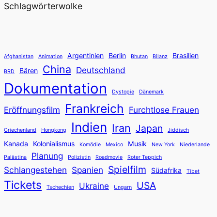
Schlagwörterwolke
Argentinien
Berlin
Brasilien
Afghanistan
Animation
Bhutan
Bilanz
China
Deutschland
Bären
BRD
Dokumentation
Dystopie
Dänemark
Frankreich
Eröffnungsfilm
Furchtlose Frauen
Indien
Iran
Japan
Griechenland
Hongkong
Jiddisch
Kanada
Kolonialismus
Musik
Komödie
Mexico
New York
Niederlande
Planung
Palästina
Polizistin
Roadmovie
Roter Teppich
Spielfilm
Schlangestehen
Spanien
Südafrika
Tibet
Tickets
USA
Ukraine
Tschechien
Ungarn