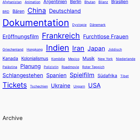
Argentinien
Berlin
Brasilien
Afghanistan
Animation
Bhutan
Bilanz
China
Deutschland
Bären
BRD
Dokumentation
Dystopie
Dänemark
Frankreich
Eröffnungsfilm
Furchtlose Frauen
Indien
Iran
Japan
Griechenland
Hongkong
Jiddisch
Kanada
Kolonialismus
Musik
Komödie
Mexico
New York
Niederlande
Planung
Palästina
Polizistin
Roadmovie
Roter Teppich
Spielfilm
Schlangestehen
Spanien
Südafrika
Tibet
Tickets
USA
Ukraine
Tschechien
Ungarn
Archive