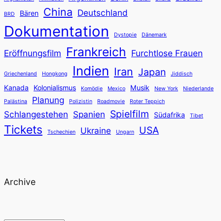
China
Deutschland
Bären
BRD
Dokumentation
Dystopie
Dänemark
Frankreich
Eröffnungsfilm
Furchtlose Frauen
Indien
Iran
Japan
Griechenland
Hongkong
Jiddisch
Kanada
Kolonialismus
Musik
Komödie
Mexico
New York
Niederlande
Planung
Palästina
Polizistin
Roadmovie
Roter Teppich
Spielfilm
Schlangestehen
Spanien
Südafrika
Tibet
Tickets
USA
Ukraine
Tschechien
Ungarn
Archive