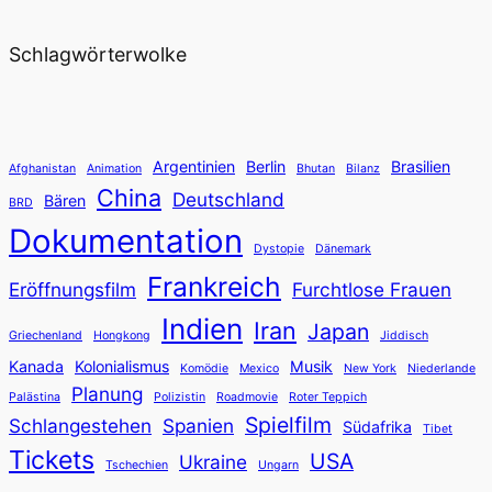
Schlagwörterwolke
Argentinien
Berlin
Brasilien
Afghanistan
Animation
Bhutan
Bilanz
China
Deutschland
Bären
BRD
Dokumentation
Dystopie
Dänemark
Frankreich
Eröffnungsfilm
Furchtlose Frauen
Indien
Iran
Japan
Griechenland
Hongkong
Jiddisch
Kanada
Kolonialismus
Musik
Komödie
Mexico
New York
Niederlande
Planung
Palästina
Polizistin
Roadmovie
Roter Teppich
Spielfilm
Schlangestehen
Spanien
Südafrika
Tibet
Tickets
USA
Ukraine
Tschechien
Ungarn