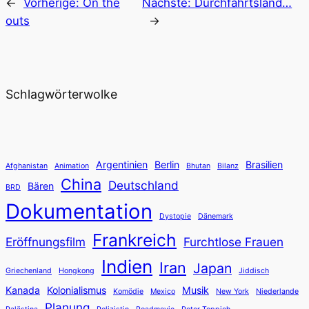
←
Vorherige:
On the
Nächste:
Durchfahrtsland…
outs
→
Schlagwörterwolke
Argentinien
Berlin
Brasilien
Afghanistan
Animation
Bhutan
Bilanz
China
Deutschland
Bären
BRD
Dokumentation
Dystopie
Dänemark
Frankreich
Eröffnungsfilm
Furchtlose Frauen
Indien
Iran
Japan
Griechenland
Hongkong
Jiddisch
Kanada
Kolonialismus
Musik
Komödie
Mexico
New York
Niederlande
Planung