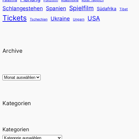
Palästina
Polizistin
Roadmovie
Roter Teppich
Spielfilm
Schlangestehen
Spanien
Südafrika
Tibet
Tickets
USA
Ukraine
Tschechien
Ungarn
Archive
Archiv
Kategorien
Kategorien