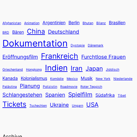
Argentinien
Berlin
Brasilien
Afghanistan
Animation
Bhutan
Bilanz
China
Deutschland
Bären
BRD
Dokumentation
Dystopie
Dänemark
Frankreich
Eröffnungsfilm
Furchtlose Frauen
Indien
Iran
Japan
Griechenland
Hongkong
Jiddisch
Kanada
Kolonialismus
Musik
Komödie
Mexico
New York
Niederlande
Planung
Palästina
Polizistin
Roadmovie
Roter Teppich
Spielfilm
Schlangestehen
Spanien
Südafrika
Tibet
Tickets
USA
Ukraine
Tschechien
Ungarn
Archive