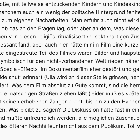
roße, mit teilweise entzückenden Kindern und Kindeskind
manchem auch ein wenig der politsche Hintergrund fehlte
r zum eigenen Nacharbeiten. Man erfuhr auch nicht wirkli
b das an den Fragen lag, oder aber an dem, was diese 
en von diesen religiös-ritualisiserten, sektenartigen 
essant fand, aber auch hier hätte mir im Film eine kurze
te eingestreute Teil des Filmes waren Bilder und haups
mbolisch für den nicht-vorhandenen Weltfrieden näherbr
„Special-Effects“ im Dokumentarfilm eher gestört und gen
 shut“ erinnert (Ulla wird an dieser Stelle grinsen, neh
iert. Was dem Film absolut zu Gute kommt, sind die herr
 die matschigen Straßen ziehen läßt (leider muß es spät
seinen erhobenen Zangen droht, bis hin zu den Hahnenk
fen. Was bleibt zu sagen? Die Diskussion hätte fast in
nd mußte unfreundlich werden, alle möglichen Zuschaue
des öfteren Nachhilfeunterricht aus dem Publikum. Toll 