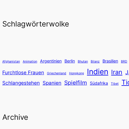
Schlagwörterwolke
Argentinien
Berlin
Brasilien
Afghanistan
Animation
Bhutan
Bilanz
BRD
Indien
Iran
J
Furchtlose Frauen
Griechenland
Hongkong
Ti
Spielfilm
Schlangestehen
Spanien
Südafrika
Tibet
Archive