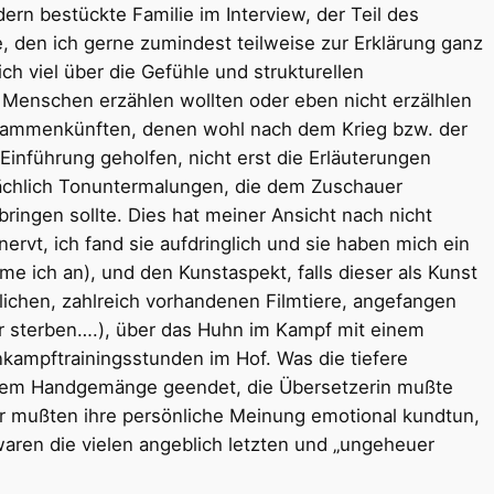
ern bestückte Familie im Interview, der Teil des
, den ich gerne zumindest teilweise zur Erklärung ganz
ch viel über die Gefühle und strukturellen
Menschen erzählen wollten oder eben nicht erzälhlen
Zusammenkünften, denen wohl nach dem Krieg bzw. der
 Einführung geholfen, nicht erst die Erläuterungen
tächlich Tonuntermalungen, die dem Zuschauer
ingen sollte. Dies hat meiner Ansicht nach nicht
ervt, ich fand sie aufdringlich und sie haben mich ein
me ich an), und den Kunstaspekt, falls dieser als Kunst
lichen, zahlreich vorhandenen Filmtiere, angefangen
er sterben….), über das Huhn im Kampf mit einem
ampftrainingsstunden im Hof. Was die tiefere
 einem Handgemänge geendet, die Übersetzerin mußte
r mußten ihre persönliche Meinung emotional kundtun,
waren die vielen angeblich letzten und „ungeheuer