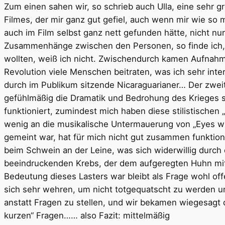
Zum einen sahen wir, so schrieb auch Ulla, eine sehr g
Filmes, der mir ganz gut gefiel, auch wenn mir wie so 
auch im Film selbst ganz nett gefunden hätte, nicht nu
Zusammenhänge zwischen den Personen, so finde ich, o
wollten, weiß ich nicht. Zwischendurch kamen Aufnahm
Revolution viele Menschen beitraten, was ich sehr inter
durch im Publikum sitzende Nicaraguarianer… Der zwei
gefühlmäßig die Dramatik und Bedrohung des Krieges sy
funktioniert, zumindest mich haben diese stilistischen 
wenig an die musikalische Untermauerung von „Eyes wide
gemeint war, hat für mich nicht gut zusammen funktion
beim Schwein an der Leine, was sich widerwillig durch
beeindruckenden Krebs, der dem aufgeregten Huhn mit 
Bedeutung dieses Lasters war bleibt als Frage wohl of
sich sehr wehren, um nicht totgequatscht zu werden u
anstatt Fragen zu stellen, und wir bekamen wiegesagt 
kurzen“ Fragen…… also Fazit: mittelmäßig