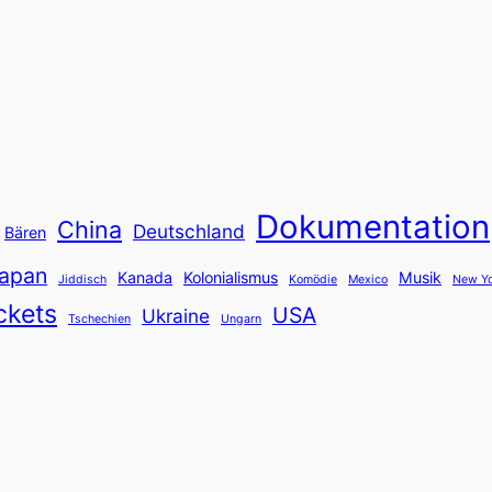
Dokumentation
China
Deutschland
Bären
apan
Kanada
Kolonialismus
Musik
Jiddisch
Komödie
Mexico
New Yo
ckets
USA
Ukraine
Tschechien
Ungarn