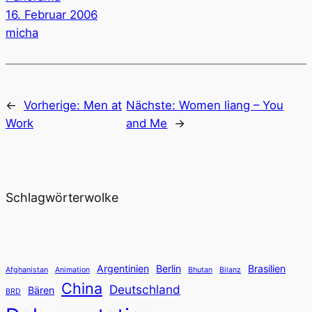
16. Februar 2006
micha
←
Vorherige:
Men at
Nächste:
Women liang – You
Work
and Me
→
Schlagwörterwolke
Argentinien
Berlin
Brasilien
Afghanistan
Animation
Bhutan
Bilanz
China
Deutschland
Bären
BRD