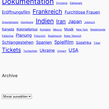
Dokumentation
Dystopie
Dänemark
Frankreich
Eröffnungsfilm
Furchtlose Frauen
Indien
Iran
Japan
Griechenland
Hongkong
Jiddisch
Kanada
Kolonialismus
Musik
Komödie
Mexico
New York
Niederlande
Planung
Palästina
Polizistin
Roadmovie
Roter Teppich
Spielfilm
Schlangestehen
Spanien
Südafrika
Tibet
Tickets
USA
Ukraine
Tschechien
Ungarn
Archive
Archiv