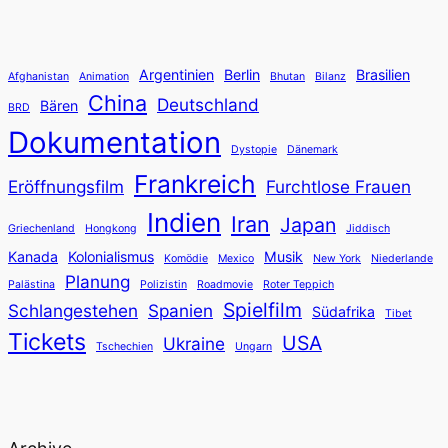
Argentinien
Berlin
Brasilien
Afghanistan
Animation
Bhutan
Bilanz
China
Deutschland
Bären
BRD
Dokumentation
Dystopie
Dänemark
Frankreich
Eröffnungsfilm
Furchtlose Frauen
Indien
Iran
Japan
Griechenland
Hongkong
Jiddisch
Kanada
Kolonialismus
Musik
Komödie
Mexico
New York
Niederlande
Planung
Palästina
Polizistin
Roadmovie
Roter Teppich
Spielfilm
Schlangestehen
Spanien
Südafrika
Tibet
Tickets
USA
Ukraine
Tschechien
Ungarn