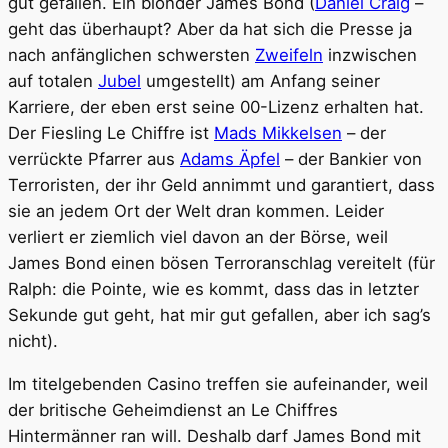
gut gefallen. Ein blonder James Bond (
Daniel Craig
–
geht das überhaupt? Aber da hat sich die Presse ja
nach anfänglichen schwersten
Zweifeln
inzwischen
auf totalen
Jubel
umgestellt) am Anfang seiner
Karriere, der eben erst seine 00-Lizenz erhalten hat.
Der Fiesling Le Chiffre ist
Mads Mikkelsen
– der
verrückte Pfarrer aus
Adams Äpfel
– der Bankier von
Terroristen, der ihr Geld annimmt und garantiert, dass
sie an jedem Ort der Welt dran kommen. Leider
verliert er ziemlich viel davon an der Börse, weil
James Bond einen bösen Terroranschlag vereitelt (für
Ralph: die Pointe, wie es kommt, dass das in letzter
Sekunde gut geht, hat mir gut gefallen, aber ich sag’s
nicht).
Im titelgebenden Casino treffen sie aufeinander, weil
der britische Geheimdienst an Le Chiffres
Hintermänner ran will. Deshalb darf James Bond mit