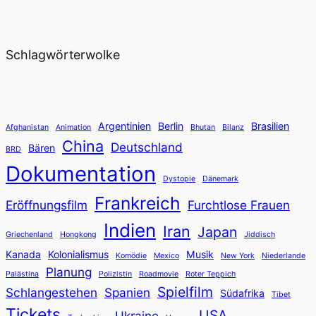
Schlagwörterwolke
Argentinien
Berlin
Brasilien
Afghanistan
Animation
Bhutan
Bilanz
China
Deutschland
Bären
BRD
Dokumentation
Dystopie
Dänemark
Frankreich
Eröffnungsfilm
Furchtlose Frauen
Indien
Iran
Japan
Griechenland
Hongkong
Jiddisch
Kanada
Kolonialismus
Musik
Komödie
Mexico
New York
Niederlande
Planung
Palästina
Polizistin
Roadmovie
Roter Teppich
Spielfilm
Schlangestehen
Spanien
Südafrika
Tibet
Tickets
USA
Ukraine