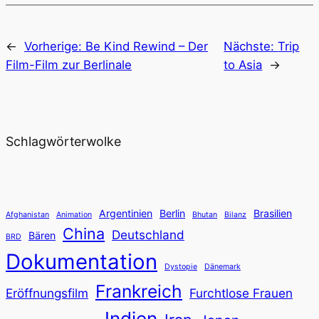
←
Vorherige:
Be Kind Rewind – Der
Nächste:
Trip
Film-Film zur Berlinale
to Asia
→
Schlagwörterwolke
Argentinien
Berlin
Brasilien
Afghanistan
Animation
Bhutan
Bilanz
China
Deutschland
Bären
BRD
Dokumentation
Dystopie
Dänemark
Frankreich
Eröffnungsfilm
Furchtlose Frauen
Indien