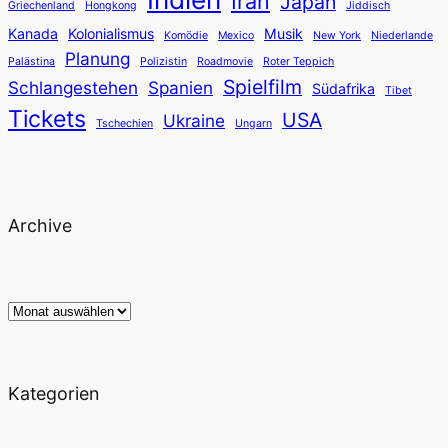
Iran
Japan
Griechenland
Hongkong
Jiddisch
Kanada
Kolonialismus
Musik
Komödie
Mexico
New York
Niederlande
Planung
Palästina
Polizistin
Roadmovie
Roter Teppich
Spielfilm
Schlangestehen
Spanien
Südafrika
Tibet
Tickets
USA
Ukraine
Tschechien
Ungarn
Archive
Archiv
Kategorien