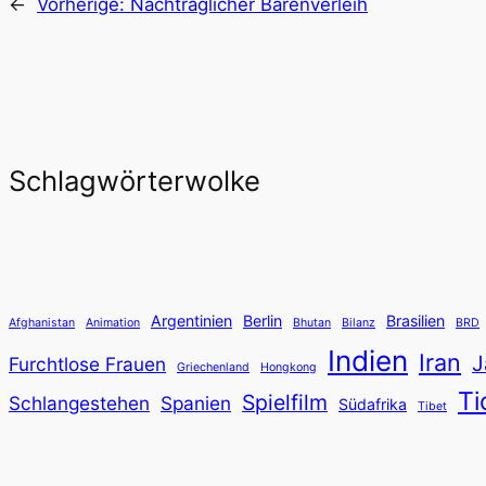
←
Vorherige:
Nachträglicher Bärenverleih
Schlagwörterwolke
Argentinien
Berlin
Brasilien
Afghanistan
Animation
Bhutan
Bilanz
BRD
Indien
Iran
J
Furchtlose Frauen
Griechenland
Hongkong
Ti
Spielfilm
Schlangestehen
Spanien
Südafrika
Tibet