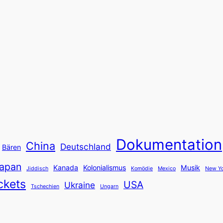
Dokumentation
China
Deutschland
Bären
apan
Kanada
Kolonialismus
Musik
Jiddisch
Komödie
Mexico
New Yo
ckets
USA
Ukraine
Tschechien
Ungarn