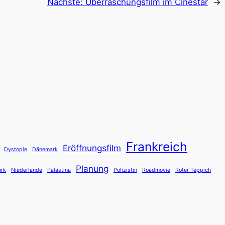
Nächste:
Überraschungsfilm im Cinestar
→
Frankreich
Eröffnungsfilm
Dystopie
Dänemark
Planung
rk
Niederlande
Palästina
Polizistin
Roadmovie
Roter Teppich